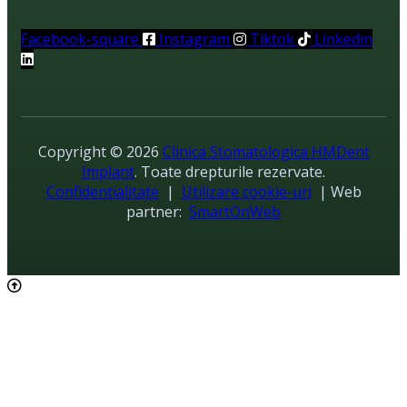
Facebook-square
Instagram
Tiktok
Linkedin
Copyright © 2026
Clinica Stomatologica HMDent
Implant
. Toate drepturile rezervate.
Confidentialitate
|
Utilizare cookie-uri
| Web
partner:
SmartOnWeb